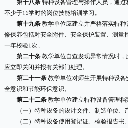
第十
八
条
特种设备管理与操作人员，通过
不少于
16学时的岗位技能
培训学习
。
第十
九
条
教学单位应建立并严格落实特种
修保养包括对安全附件、安全保护装置、测量
一年校验1次。
第
二
十条
教学单位自查发现异常情况时，
应立即关闭并报有关部门处理。
第二十
一
条
教学单位对师生开展特种设备
全意识和节能环保意识。
第二十
二
条
教学单位建立特种设备管理档
（一）特种设备的设计文件、制造单位、
（二）特种设备使用登记证、检验报告书