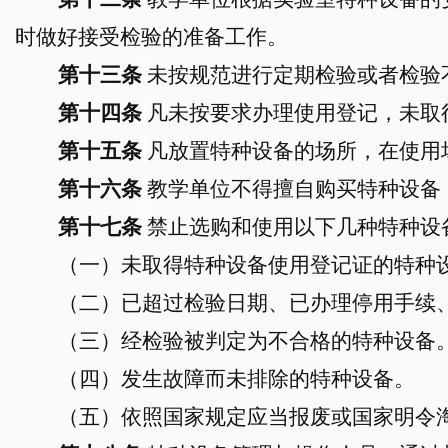
时做好接受检验的准备工作。
第十
三
条
未按规范进行定期检验或者检验
第十
四
条
凡未按要求办理使用登记，未取
第十
五
条
凡放置特种设备的场所，在使用
第十
六
条
教学单位不得擅自购买特种设备
第十
七
条
禁止选购和使用以下几种特种设
（一）未取得特种设备使用登记证的特种
（二）已超过检验日期、已办理停用手续
（三）经检验被判定为不合格的特种设备
（四）发生故障而未排除的特种设备。
（五）依照国家规定应当报废或国家明令