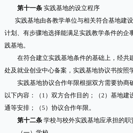
第十一条
实践
基地的设立程序
实践基地由各
教学单位
与
相
关
符合基地建
计划、有步骤地选择能满足实践教学条件的企
践
基地。
在符合建立实践基地条件的基础上，经共
处及就业创业中心备案，
实践基地协议书按照
实践基地协议合作年限根据双方需要协商
以下内容：（
1）双方合作目的；（2）基地建
通等安排；（
5）协议合作年限。
第十二条
学
校
与校外实践
基地
应承担的职
（
一
）学
校