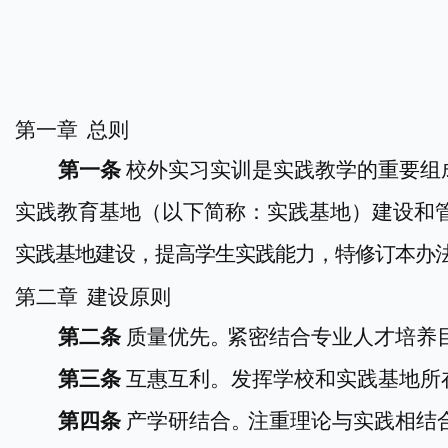
第一章
总则
第一条
校外实习
实训
是
实践教学的重要组
实践教
育
基地（
以下简称
：
实践基地）
建设和
实践基地建设，提高学生
实践能力，
特
修订
本办
第
二
章
建设原则
第
二
条
质量优先
。
紧密结合专业人才培养
第
三
条
互惠互利。发挥学
校
和
实践
基地所
第
四
条
产学研结合
。
注重理论与实践相结