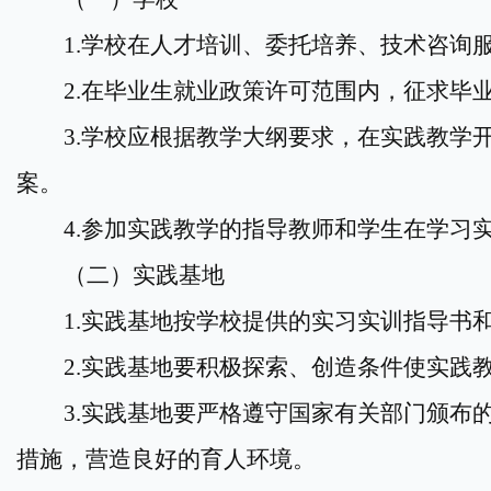
1.
学
校
在人才培训、委托培养、技术咨询
2.
在
毕业生就业政策许可范围内，征求毕
3.
学
校
应根据教学大纲要求，在实践教学
案。
4.
参加实
践教学
的指导教师和学生在
学习
（二）实践
基地
1.
实践基地按学校提供的
实习实训
指导书
2.
实践基地要积极探索、创造条件使
实践
3.
实践基地要严格遵守国家有关部门颁布
措施，营造良好的育人环境。