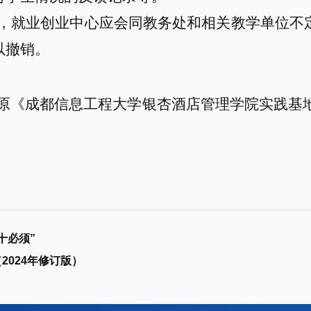
，
就业创业中心
应会同
教务处和相关教学单位
不
以撤销。
原《
成都信息工程大学银杏酒店管理学院实践基
十必须”
2024年修订版）