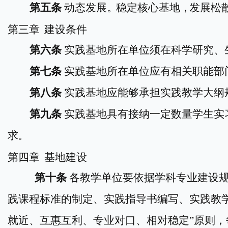
第
五
条
动态发展
。
稳定核心基地
，
发展松
第
三
章
建设条件
第
六
条
实践基地所在单位须在科学研究、
第七条
实践基地所在单位
应有
相关职能部
第八条
实践基地应能够承担实践教学大纲
第九条
实践基地具有接纳一定数量学生实
求。
第
四
章
基地
建设
第十条
各
教学单位
要依据学科专业建设
践课程标准的制定、实践指导书编写、实践教
就近、互惠互利、专业对口、相对稳定”原则，